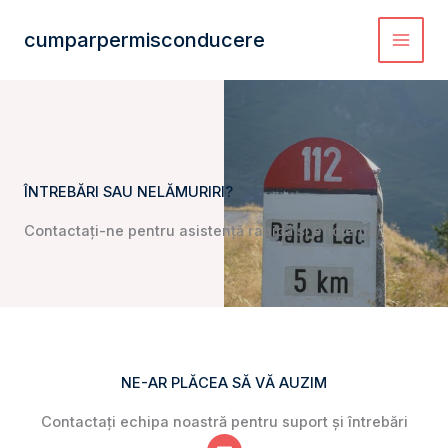
Skip
to
cumparpermisconducere
content
ÎNTREBĂRI SAU NELĂMURIRI?
Contactați-ne pentru asistență rapidă și eficientă
NE-AR PLĂCEA SĂ VĂ AUZIM
Contactați echipa noastră pentru suport și întrebări